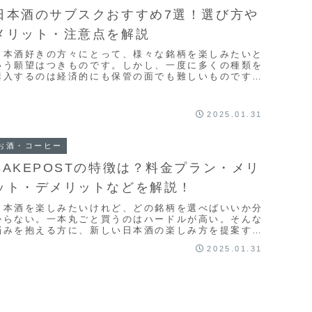
日本酒のサブスクおすすめ7選！選び方や
メリット・注意点を解説
日本酒好きの方々にとって、様々な銘柄を楽しみたいと
いう願望はつきものです。しかし、一度に多くの種類を
購入するのは経済的にも保管の面でも難しいものです。
そんな悩みを解決してくれるのが、日本酒のサブスク
...
2025.01.31
お酒・コーヒー
SAKEPOSTの特徴は？料金プラン・メリ
ット・デメリットなどを解説！
日本酒を楽しみたいけれど、どの銘柄を選べばいいか分
からない。一本丸ごと買うのはハードルが高い。そんな
悩みを抱える方に、新しい日本酒の楽しみ方を提案する
のが「SAKEPOST（サケポスト）」です。このサ...
2025.01.31