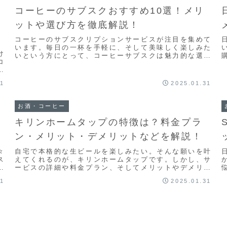
？
コーヒーのサブスクおすすめ10選！メリ
ットや選び方を徹底解説！
コーヒーのサブスクリプションサービスが注目を集めて
います。毎日の一杯を手軽に、そして美味しく楽しみた
け
いという方にとって、コーヒーサブスクは魅力的な選択
コ
肢となっています。しかし、数多くのサービスがある
戦
中...
リ
31
2025.01.31
お酒・コーヒー
キリンホームタップの特徴は？料金プラ
ン・メリット・デメリットなどを解説！
々
自宅で本格的な生ビールを楽しみたい。そんな願いを叶
ス
えてくれるのが、キリンホームタップです。しかし、サ
ば
ービスの詳細や料金プラン、そしてメリットやデメリッ
トについて知らないと、本当に自分に合っているのか
31
2025.01.31
判...