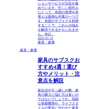
ションサービスが注目を集
めています。忙しい現代人
にとって、布団の管理や衣
替えは面倒な作業の一つで
す。布団のサブスクを利用
することで、これらの悩み
を解決できるかもしれませ
ん。本記...
2025.01.31
家具・家電
家具・家電
家具のサブスクお
すすめ4選！選び
方やメリット・注
意点を解説
新生活や引っ越しの際、家
具の購入に悩む方は多いの
ではないでしょうか。高額
な初期費用や、ライフスタ
イルの変化に合わせた家具