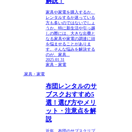
解説！
家具や家電を購入するか、
レンタルするか迷っている
方も多いのではないでしょ
うか。特に新生活や引っ越
しの際には、大きな出費と
なる家具や家電の調達に頭
を悩ませることがありま
す。そんな悩みを解決する
のが、家具...
2025.01.31
家具・家電
家具・家電
布団レンタルのサ
ブスクおすすめ5
選！選び方やメリ
ット・注意点を解
説
近年、布団のサブスクリプ