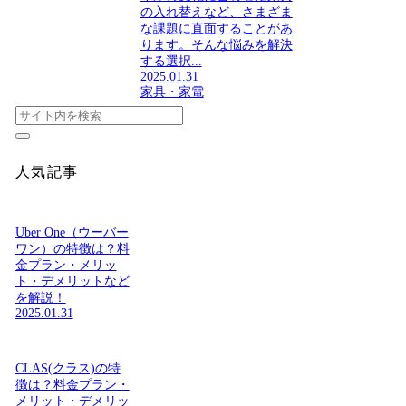
の入れ替えなど、さまざま
な課題に直面することがあ
ります。そんな悩みを解決
する選択...
2025.01.31
家具・家電
人気記事
Uber One（ウーバー
ワン）の特徴は？料
金プラン・メリッ
ト・デメリットなど
を解説！
2025.01.31
CLAS(クラス)の特
徴は？料金プラン・
メリット・デメリッ