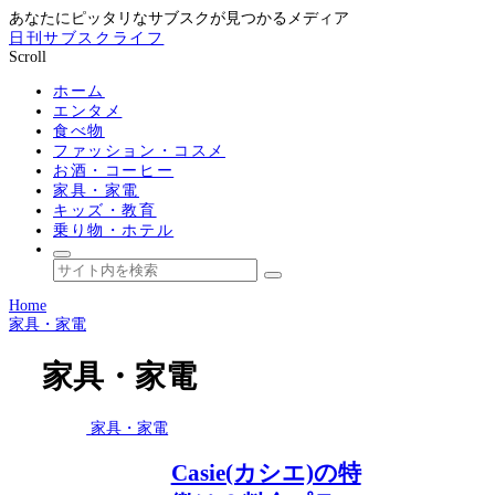
あなたにピッタリなサブスクが見つかるメディア
日刊サブスクライフ
Scroll
ホーム
エンタメ
食べ物
ファッション・コスメ
お酒・コーヒー
家具・家電
キッズ・教育
乗り物・ホテル
Home
家具・家電
家具・家電
家具・家電
Casie(カシエ)の特