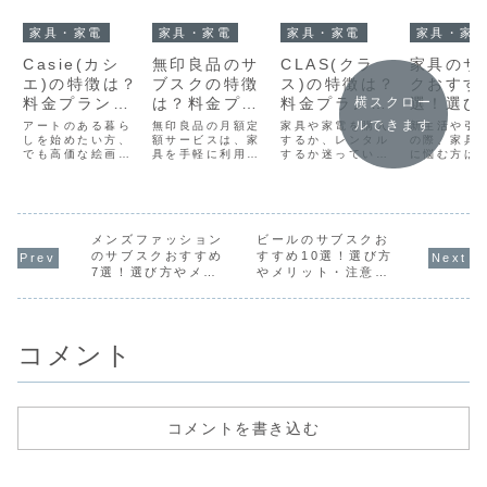
家具・家電
家具・家電
家具・家電
家具・家
Casie(カシ
無印良品のサ
CLAS(クラ
家具のサ
エ)の特徴は？
ブスクの特徴
ス)の特徴は？
クおすす
料金プラン・
は？料金プラ
料金プラン・
選！選び
横スクロー
メリット・デ
ン・メリッ
メリット・デ
メリット
ルできます
アートのある暮ら
無印良品の月額定
家具や家電を購入
新生活や引
メリットなど
しを始めたい方、
ト・デメリッ
額サービスは、家
メリットなど
するか、レンタル
意点を解
の際、家具
でも高価な絵画を
具を手軽に利用で
するか迷っている
に悩む方は
を解説！
トなどを解
を解説！
購入するのは躊躇
きる新しい選択肢
方も多いのではな
ではないで
説！
してしまう方に朗
として注目を集め
いでしょうか。特
か。高額な
報です。
ています。初期費
に新生活や引っ越
用や、ライ
Casie（カシエ）
用を抑えながら、
しの際には、大き
イルの変化
というアートのサ
シンプルで洗練さ
な出費となる家具
せた家具の
ブスクリプション
メンズファッション
れたデザインの家
ビールのサブスクお
や家電の調達に頭
えなど、さ
サービスを利用す
具を利用したい方
を悩ませることが
な課題に直
のサブスクおすすめ
すすめ10選！選び方
れば、手軽に本物
や、ライフスタイ
あります。そんな
ことがあり
7選！選び方やメリ
やメリット・注意点
の絵画を自宅に飾
ルの変化に柔軟に
悩みを解決するの
そんな悩み
ット・注意点を解説
を解説
ることができま
対応したい方にと
が、家具・家電の
する選択肢
す。この記事で
って、魅力的なサ
サブスクリプショ
て、近年注
は、Casie（カシ
ービスといえる
ンサービス
めているの
エ）...
で...
「CL...
の...
コメント
コメントを書き込む