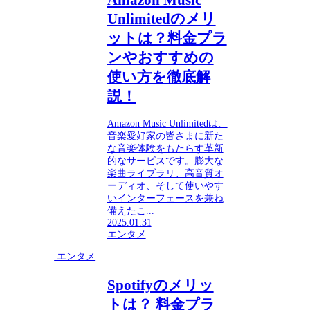
Unlimitedのメリ
ットは？料金プラ
ンやおすすめの
使い方を徹底解
説！
Amazon Music Unlimitedは、
音楽愛好家の皆さまに新た
な音楽体験をもたらす革新
的なサービスです。膨大な
楽曲ライブラリ、高音質オ
ーディオ、そして使いやす
いインターフェースを兼ね
備えたこ...
2025.01.31
エンタメ
エンタメ
Spotifyのメリッ
トは？ 料金プラ