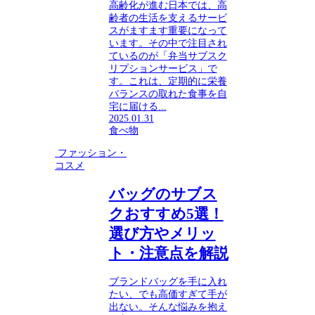
高齢化が進む日本では、高
齢者の生活を支えるサービ
スがますます重要になって
います。その中で注目され
ているのが「弁当サブスク
リプションサービス」で
す。これは、定期的に栄養
バランスの取れた食事を自
宅に届ける...
2025.01.31
食べ物
ファッション・
コスメ
バッグのサブス
クおすすめ5選！
選び方やメリッ
ト・注意点を解説
ブランドバッグを手に入れ
たい、でも高価すぎて手が
出ない。そんな悩みを抱え