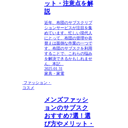
ット・注意点を解
説
近年、布団のサブスクリプ
ションサービスが注目を集
めています。忙しい現代人
にとって、布団の管理や衣
替えは面倒な作業の一つで
す。布団のサブスクを利用
することで、これらの悩み
を解決できるかもしれませ
ん。本記...
2025.01.31
家具・家電
ファッション・
コスメ
メンズファッシ
ョンのサブスク
おすすめ7選！選
び方やメリット・