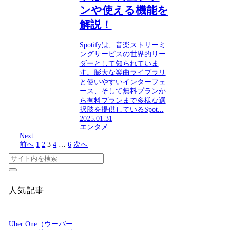
ンや使える機能を
解説！
Spotifyは、音楽ストリーミ
ングサービスの世界的リー
ダーとして知られていま
す。膨大な楽曲ライブラリ
と使いやすいインターフェ
ース、そして無料プランか
ら有料プランまで多様な選
択肢を提供しているSpot...
2025.01.31
エンタメ
Next
前へ
1
2
3
4
…
6
次へ
人気記事
Uber One（ウーバー