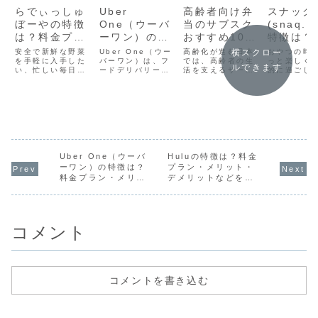
らでぃっしゅ
Uber
高齢者向け弁
スナック
ぼーやの特徴
One（ウーバ
当のサブスク
(snaq.
は？料金プラ
ーワン）の特
おすすめ10
特徴は？
ン・メリッ
徴は？料金プ
選！選び方や
プラン・
横スクロー
安全で新鮮な野菜
Uber One（ウー
高齢化が進む日本
おやつの時
ト・デメリッ
を手軽に入手した
ラン・メリッ
バーワン）は、フ
メリット・注
では、高齢者の生
ット・デ
っと楽しく
ルできます
い、忙しい毎日で
ードデリバリーサ
活を支えるサービ
的に過ごし
トなどを解
ト・デメリッ
意点を解説
ットなど
も健康的な食生活
ービス「Uber
スがますます重要
そんな願い
説！
トなどを解
説！
を送りたい、そん
Eats」とタクシー
になっています。
てくれるの
な悩みを抱えてい
配車サービス
その中で注目され
やつのサブ
説！
る方に朗報です。
「Uber」の両方で
ているのが「弁当
プションサ
本記事では、有
利用できる、お得
サブスクリプショ
「スナック
機・低農薬野菜の
なサブスクリプシ
ンサービス」で
(snaq.me
宅配サービス「ら
ョンサービスで
す。これは、定期
す。毎月届
でぃっしゅぼー
す。月額498円ま
的に栄養バランス
いおやつと
や」について詳し
たは年額3,998円
の取れた食事を自
いに、ワク
Uber One（ウーバ
Huluの特徴は？料金
く解説します。料
で、配送料無料や
宅に届ける仕組み
ながら罪悪
ーワン）の特徴は？
プラン・メリット・
金プランやメリッ
乗車料金の割引
で、特に料理が負
楽しめる。
料金プラン・メリッ
デメリットなどを解
ト・デメリット、
な...
担になりやすい高
魅力的なサー
ト・デメリットなど
説！
他社...
齢...
を解説！
コメント
コメントを書き込む